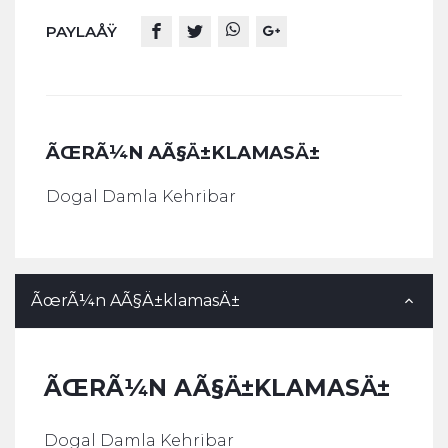
PAYLAÅŸ
ÃŒRÃ¼N AÃ§Ä±KLAMASÄ±
Dogal Damla Kehribar
ÃœrÃ¼n AÃ§Ä±klamasÄ±
ÃŒRÃ¼N AÃ§Ä±KLAMASÄ±
Dogal Damla Kehribar