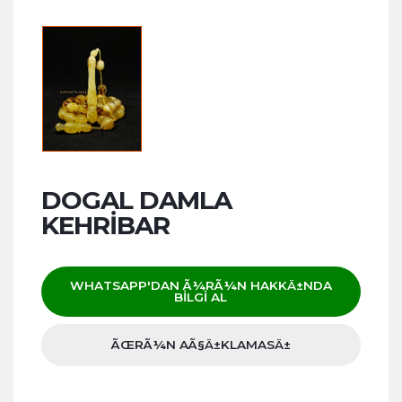
DOGAL DAMLA
KEHRIBAR
WHATSAPP'DAN Ã¼RÃ¼N HAKKÄ±NDA
BILGI AL
ÃŒRÃ¼N AÃ§Ä±KLAMASÄ±