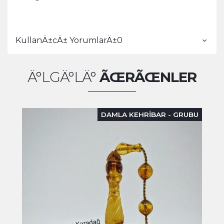
KullanÄ±cÄ± YorumlarÄ±
0
Ä°LGÄ°LÄ°
ÃŒRÃŒNLER
DAMLA KEHRİBAR - GRUBU